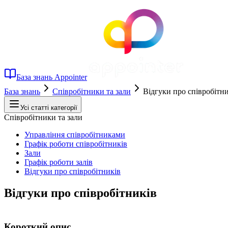
База знань Appointer
База знань
Співробітники та зали
Відгуки про співробітн
Усі статті категорії
Співробітники та зали
Управління співробітниками
Графік роботи співробітників
Зали
Графік роботи залів
Відгуки про співробітників
Відгуки про співробітників
Короткий опис