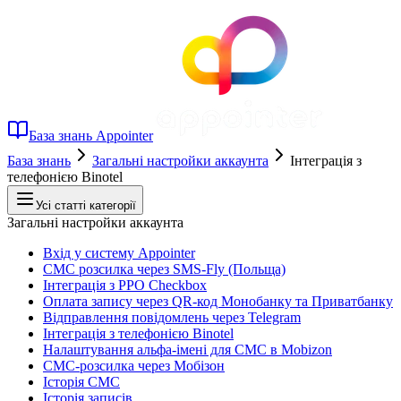
База знань Appointer
База знань
Загальні настройки аккаунта
Інтеграція з
телефонією Binotel
Усі статті категорії
Загальні настройки аккаунта
Вхід у систему Appointer
СМС розсилка через SMS-Fly (Польща)
Інтеграція з РРО Checkbox
Оплата запису через QR-код Монобанку та Приватбанку
Відправлення повідомлень через Telegram
Інтеграція з телефонією Binotel
Налаштування альфа-імені для СМС в Mobizon
СМС-розсилка через Мобізон
Історія СМС
Історія записів