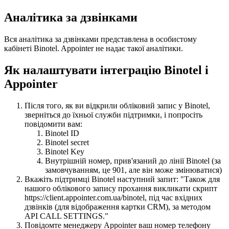
Аналітика за дзвінками
Вся аналітика за дзвінками представлена в особистому
кабінеті Binotel. Appointer не надає такої аналітики.
Як налаштувати інтеграцію Binotel і
Appointer
Після того, як ви відкрили обліковий запис у Binotel,
зверніться до їхньої служби підтримки, і попросіть
повідомити вам:
Binotel ID
Binotel secret
Binotel Key
Внутрішній номер, прив'язаний до лінії Binotel (за
замовчуванням, це 901, але він може змінюватися)
Вкажіть підтримці Binotel наступний запит: "Також для
нашого облікового запису прохання викликати скрипт
https://client.appointer.com.ua/binotel, під час вхідних
дзвінків (для відображення картки CRM), за методом
API CALL SETTINGS."
Повідомте менеджеру Appointer ваш номер телефону