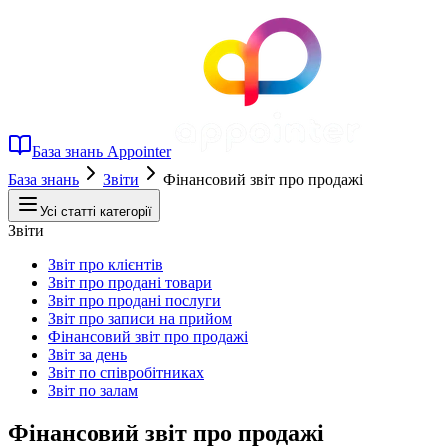
База знань Appointer
База знань
Звіти
Фінансовий звіт про продажі
Усі статті категорії
Звіти
Звіт про клієнтів
Звіт про продані товари
Звіт про продані послуги
Звіт про записи на прийом
Фінансовий звіт про продажі
Звіт за день
Звіт по співробітниках
Звіт по залам
Фінансовий звіт про продажі