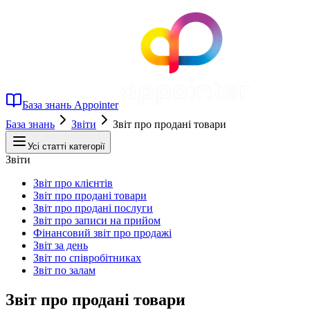
База знань Appointer
База знань
Звіти
Звіт про продані товари
Усі статті категорії
Звіти
Звіт про клієнтів
Звіт про продані товари
Звіт про продані послуги
Звіт про записи на прийом
Фінансовий звіт про продажі
Звіт за день
Звіт по співробітниках
Звіт по залам
Звіт про продані товари